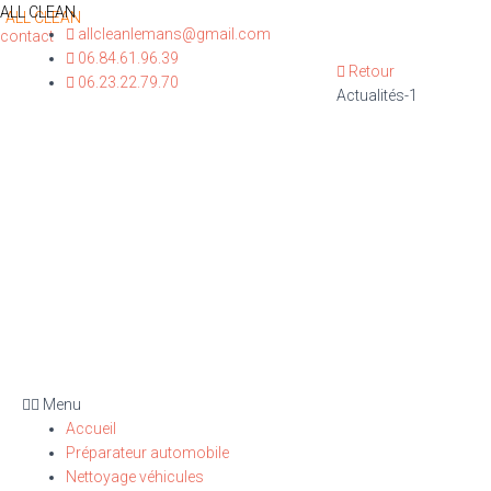
ALL CLEAN
allcleanlemans@gmail.com
contact
06.84.61.96.39
Retour
06.23.22.79.70
Actualités-1
Menu
Accueil
Préparateur automobile
Nettoyage véhicules