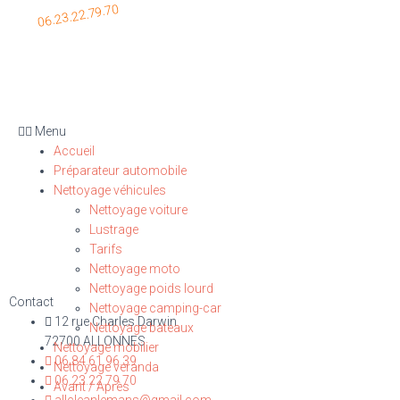
06.23.22.79.70
Menu
Accueil
Préparateur automobile
Nettoyage véhicules
Nettoyage voiture
Lustrage
Tarifs
Nettoyage moto
Nettoyage poids lourd
Contact
Nettoyage camping-car
12 rue Charles Darwin
Nettoyage bateaux
72700 ALLONNES
Nettoyage mobilier
06.84.61.96.39
Nettoyage veranda
06.23.22.79.70
Avant / Après