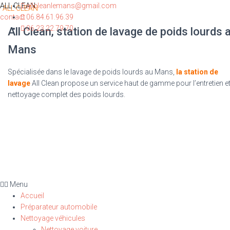
ALL CLEAN
allcleanlemans@gmail.com
contact
06.84.61.96.39
06.23.22.79.70
All Clean, station de lavage de poids lourds 
Mans
Spécialisée dans le lavage de poids lourds au Mans,
la station de
lavage
All Clean propose un service haut de gamme pour l’entretien et
nettoyage complet des poids lourds.
Menu
Accueil
Préparateur automobile
Nettoyage véhicules
Nettoyage voiture