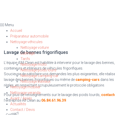
Menu
Accueil
Préparateur automobile
Nettoyage véhicules
Nettoyage voiture
Lavage de bennes frigorifiques
Lustrage
Tarifs
L’équipe d’All Clean est habilitée à intervenir pour le lavage des bennes,
Nettoyage moto
conteneurs et intérieurs de véhicules frigorifiques.
Nettoyage poids lourd
Soucieuse de satisfaire vos demandes les plus exigeantes, elle réalise
Nettoyage camping-car
lavage des bennes frigorifiques ou même de
camping-cars
dans les
Nettoyage bateaux
règles, en respectant scrupuleusement le protocole obligatoire.
Nettoyage mobilier
Nettoyage veranda
Pour plus de renseignements sur le lavage des poids lourds,
contact
Avant / Après
l’entreprise All Clean au
06.84.61.96.39
.
Actualités
Contact / Devis
Contact