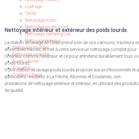
Lustrage
Tarifs
Nettoyage moto
Nettoyage poids lourd
Nettoyage intérieur et extérieur des poids lourds
Nettoyage camping-car
Nettoyage bateaux
La station de lavage All Clean prend soin de vos camions, tracteurs o
Nettoyage mobilier
ensembles tractés, et met à votre service un nettoyage complet pour
Nettoyage veranda
l’intérieur comme l’extérieur, et ce pour entretenir durablement tous v
Avant / Après
poids lourds.
Actualités
Votre station de lavage poids lourds propose aux professionnels et 
Contact / Devis
particuliers résidents à La Flèche, Allonnes et Coulaines, ses
prestations de nettoyage extérieur et intérieur, en utilisant des produits
de qualité.