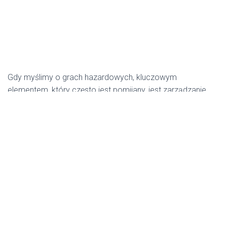
Gdy myślimy o grach hazardowych, kluczowym
elementem, który często jest pomijany, jest zarządzanie
budżetem. W przypadku popularnej gry jaką jest
Big Bass
Football Bonanza
, umiejętne planowanie i kontrolowanie
wydatków może znacząco wpłynąć na nasze
doświadczenia oraz wyniki. Poniżej przedstawiamy kilka
zaawansowanych strategii, które pomogą w efektywnym
zarządzaniu bankroll w tej ekscytującej grze.
Podstawy zarządzania bankroll
Zarządzanie bankroll to nie tylko kontrolowanie, ile